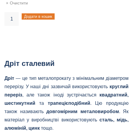
Очистити
Дріт
Додати в кошик
сталевий
кількість
Дріт сталевий
Дріт
— це тип металопрокату з мінімальним діаметром
перерізу. У наші дні зазвичай використовують
круглий
переріз
, але також іноді зустрічається
квадратний,
шестикутний
та
трапецієподібний
. Цю продукцію
також називають
довгомірним металовиробом
. Як
матеріал у виробництві використовують
сталь, мідь,
алюміній, цинк
тощо.