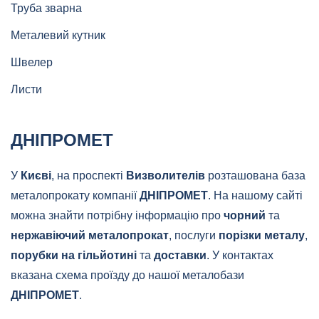
Труба зварна
Металевий кутник
Швелер
Листи
ДНІПРОМЕТ
У
Києві
, на проспекті
Визволителів
розташована база
металопрокату компанії
ДНІПРОМЕТ
. На нашому сайті
можна знайти потрібну інформацію про
чорний
та
нержавіючий металопрокат
, послуги
порізки металу
,
порубки на гільйотині
та
доставки
. У контактах
вказана схема проїзду до нашої металобази
ДНІПРОМЕТ
.