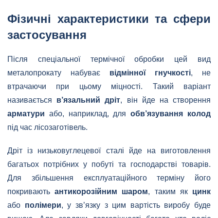
Фізичні характеристики та сфери
застосування
Після спеціальної термічної обробки цей вид
металопрокату набуває
відмінної гнучкості
, не
втрачаючи при цьому міцності. Такий варіант
називається
в’язальний дріт
, він йде на створення
арматури
або, наприклад, для
обв’язування колод
під час лісозаготівель.
Дріт із низьковуглецевої сталі йде на виготовлення
багатьох потрібних у побуті та господарстві товарів.
Для збільшення експлуатаційного терміну його
покривають
антикорозійним шаром
, таким як
цинк
або
полімери
, у зв’язку з цим вартість виробу буде