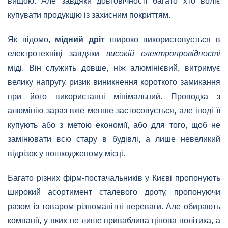
вищою. Але завдяки довговічності багато хто воліє
купувати продукцію із захисним покриттям.
Як відомо,
мідний дріт
широко використовується в
електротехніці завдяки
високій електропровідності
міді. Він служить довше, ніж алюмінієвий, витримує
велику напругу, ризик виникнення короткого замикання
при його використанні мінімальний. Проводка з
алюмінію зараз вже менше застосовується, але іноді її
купують або з метою економії, або для того, щоб не
замінювати всю стару в будівлі, а лише невеликий
відрізок у пошкодженому місці.
Багато різних фірм-постачальників у Києві пропонують
широкий асортимент сталевого дроту, пропонуючи
разом із товаром різноманітні переваги. Але обирають
компанії, у яких не лише приваблива цінова політика, а