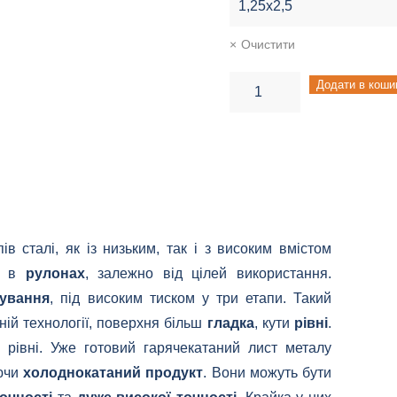
Очистити
Лист
Додати в коши
холоднокатаний
кількість
ів сталі, як із низьким, так і з високим вмістом
 і в
рулонах
, залежно від цілей використання.
тування
, під високим тиском у три етапи. Такий
аній технології, поверхня більш
гладка
, кути
рівні
.
 рівні. Уже готовий гарячекатаний лист металу
уючи
холоднокатаний продукт
. Вони можуть бути