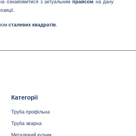
жна ознайомитися з актуальним
прайсом
на дану
озиції.
ором
сталевих квадратів
.
Категорії
Труба профільна
Труба зварна
Металевий кутник