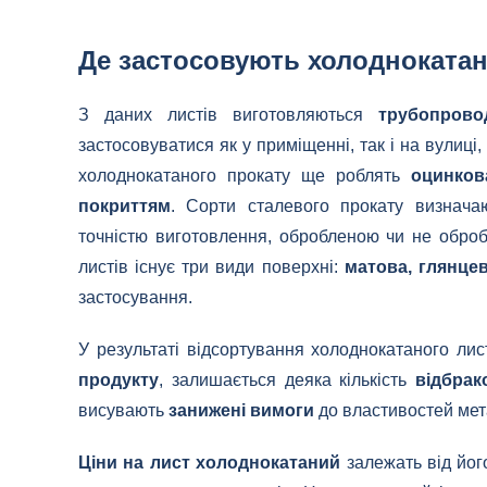
Де застосовують холоднокатан
З даних листів виготовляються
трубопрово
застосовуватися як у приміщенні, так і на вулиці,
холоднокатаного прокату ще роблять
оцинков
покриттям
. Сорти сталевого прокату визнач
точністю виготовлення, обробленою чи не обр
листів існує три види поверхні:
матова, глянце
застосування.
У результаті відсортування холоднокатаного ли
продукту
, залишається деяка кількість
відбрак
висувають
занижені вимоги
до властивостей мет
Ціни на лист холоднокатаний
залежать від його