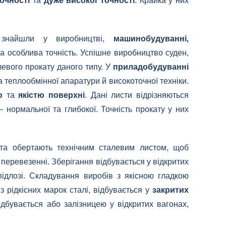
очності
та
дуже високої точності
. Крайка у них
и знайшли у виробництві,
машинобудуванні,
бна особлива точність. Успішне виробництво суден,
левого прокату даного типу. У
приладобудуванні
а теплообмінної апаратури й високоточної техніки.
ю
та
якістю поверхні
. Дані листи відрізняються
нормальної та глибокої. Точність прокату у них
а обертають технічним сталевим листом, щоб
перевезенні. Зберігання відбувається у відкритих
підлозі. Складування виробів з якісною гладкою
з рідкісних марок сталі, відбувається у
закритих
ідбувається або залізницею у відкритих вагонах,