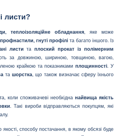
і листи?
ди, теплоізоляційне обладнання
, яке може
профнастили, гнуті профілі
та багато іншого. Із
ані листи
та
плоский прокат із полімерним
ають за довжиною, шириною, товщиною, вагою,
обленою крайкою та показниками
площинності
. У
ва
та
шорстка
, що також визначає сферу їхнього
ста, коли споживачеві необхідна
найвища якість
овки
. Такі вироби відправляються покупцям, які
алу.
 якості, способу постачання, в якому обсязі буде