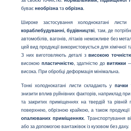
за своєю точністю:
нормальними, підвищеної т
буває
необрізна
та
обрізна
.
Широке застосування холоднокатані лист
кораблебудуванні, будівництві
, там, де потрі
автомобілів, вагонів, літаків неможливе без мета
цей вид продукції використовується для хімічної т
З них виготовляють деталі з
високою точніст
високою
пластичністю
, здатністю до
витяжки
— 
висока. При обробці деформація мінімальна.
Тонкі холоднокатані листи складають у
пачки
т
знизити вплив руйнівних факторів, наприклад при 
та закритих приміщеннях на твердій та рівній 
поверхнею, обрізною крайкою, а також продукції 
опалюваних приміщеннях
. Транспортування в
або за допомогою вантажівок із кузовом без даху.