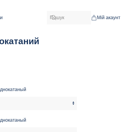
ти
Мій акаунт
окатаний
лоднокатаный
лоднокатаный