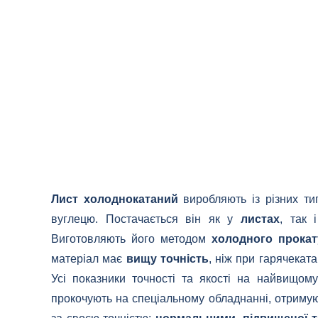
Лист холоднокатаний
виробляють із різних тип
вуглецю. Постачається він як у
листах
, так
Виготовляють його методом
холодного прока
матеріал має
вищу точність
, ніж при гарячекат
Усі показники точності та якості на найвищому
прокочують на спеціальному обладнанні, отрим