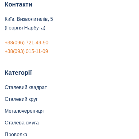
Контакти
можна
вибрати
Київ, Визволителів, 5
на
(Георгія Нарбута)
сторінці
товару
+38(096) 721-49-90
+38(093) 015-11-09
Категорії
Сталевий квадрат
Сталевий круг
Металочерепиця
Сталева смуга
Проволка