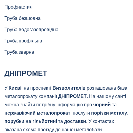
Профнастил
Труба безшовна
Труба водогазопровідна
Труба профільна
Труба зварна
ДНІПРОМЕТ
У
Києві
, на проспекті
Визволителів
розташована база
металопрокату компанії
ДНІПРОМЕТ
. На нашому сайті
можна знайти потрібну інформацію про
чорний
та
нержавіючий металопрокат
, послуги
порізки металу
,
порубки на гільйотині
та
доставки
. У контактах
вказана схема проїзду до нашої металобази