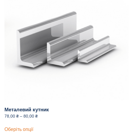
можна
вибрати
на
сторінці
товару
Металевий кутник
Price
78,00
₴
–
80,00
₴
range:
Цей
78,00 ₴
Оберіть опції
товар