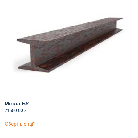
Метал БУ
21650,00
₴
Цей
Оберіть опції
товар
має