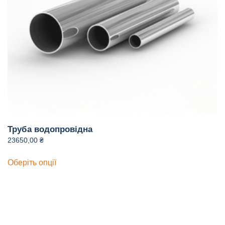
товару
Труба водопровідна
23650,00
₴
Цей
Оберіть опції
товар
має
кілька
варіантів.
Параметри