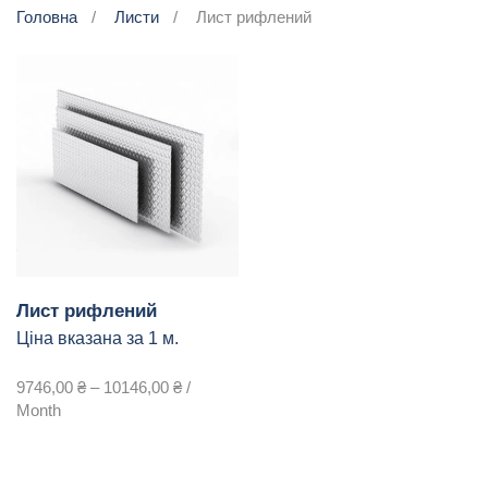
Головна
Листи
Лист рифлений
Лист рифлений
Ціна вказана за 1 м.
Price
9746,00
₴
–
10146,00
₴
/
range:
Month
9746,00 ₴
through
10146,00 ₴